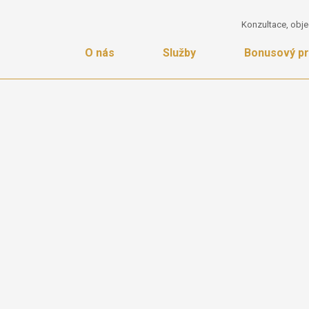
Konzultace, obje
O nás
Služby
Bonusový p