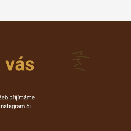
 vás
užeb přijímáme
Instagram či