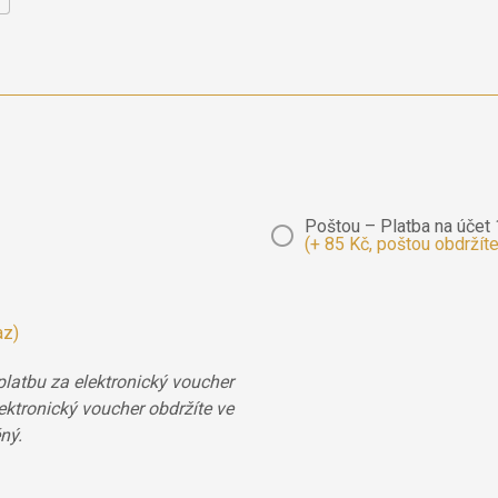
Poštou – Platba na úče
(+ 85 Kč, poštou obdržít
az)
latbu za elektronický voucher
ktronický voucher obdržíte ve
ný.