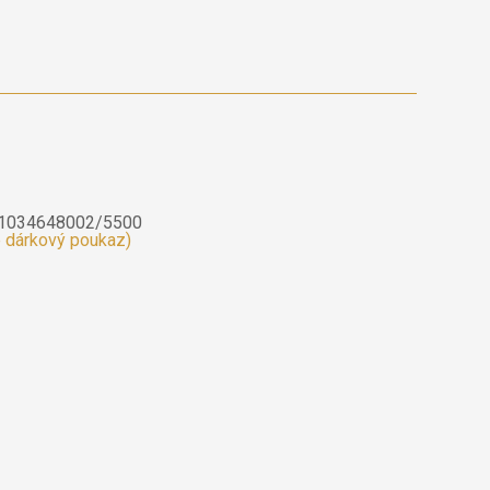
t 1034648002/5500
e dárkový poukaz)